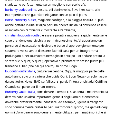
si adattano perfettamente su un maglione con scollo a V,
burberry outlet online
, vestito, o il denim vello. Stivali resistenti alle
intemperie anche guardare elegante con un paio di jeans,
Borse burberry outlet
, maglione cardigan, e la pioggia finitura. Si può
anche gettare in una sciarpa per una ricerca lucida. Si dovrebbe essere
associato con l’ambiente circostante e l’ambiente,
christian louboutin outlet
, e essere pronti a muoversi rapidamente se le
cose prendono una picchiata per il riconoscimento. Vi auguriamo un
percorso di evacuazione risolvere e borse di approvvigionamento per
sostenere voi se avete di essere fuori di casa per un fotogramma
prolungato. Checkout vostro bersaglio in anticipo. Poi andare presto la
serata si è & quot; & quot ;, operativo e prenotare te stesso punto più
frenetico al bar (che hai già scelto). In primo luogo,
louboutin outlet italia
, cinture Serpentine. Oggi, la maggior parte delle
auto hanno solo una cintura che guida Ogni. Buon News- un solo nastro
da sostituire. News- BAD se fallisce, si perde l’intera enchilada! Cufflinks-
Quando sei parte per il matrimonio,
Burberry Outlet italia
, considerare il tempo ci si aspetta il matrimonio da
determinare un altro importante gemelli degli uomini elemento si
dovrebbe preferibilmente indossare. Ad esempio, i gemelli d’argento
sono comunemente preferito per i matrimoni di giorno, ma gemelli degli
uomini d’oro o nero sono generalmente utilizzati per i matrimoni che si