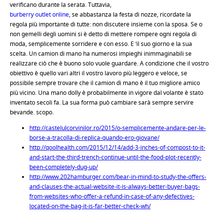
verificano durante la serata. Tuttavia,
burberry outlet online
, se abbastanza la festa di nozze, ricordate la
regola più importante di tutte: non discutere insieme con la sposa. Se o
non gemelli degli uomini si è detto di mettere rompere ogni regola di
moda, semplicemente sorridere e con esso. E ‘il suo giorno e la sua
scelta. Un camion di mano ha numerosi impieghi inimmaginabili se
realizzare ciò che è buono solo vuole guardare. A condizione che il vostro
obiettivo è quello vari altri il vostro lavoro più leggero e veloce, se
possibile sempre trovare che il camion di mano è il tuo migliore amico
più vicino. Una mano dolly è probabilmente in vigore dal volante è stato
inventato secoli fa. La sua forma può cambiare sarà sempre servire
bevande. scopo.
http://castelulcorvinilor.ro/2015/o-semplicemente-andare-per-le-
borse-a-tracolla-di-replica-quando-ero-giovane/
http://qoolhealth.com/2015/12/14/add-3-inches-of-compost-to-it-
and-start-the-third-trench-continue-until-the-food-plot-recently-
been-completely-dug-up/
http://www.202hamburger.com/bear-in-mind-to-study-the-offers-
and-clauses-the-actual-website-it-is-always-better-buyer-bags-
from-websites-who-offer-a-refund-in-case-of-any-defectives-
located-on-the-bag-it-is-far-better-check-wh/